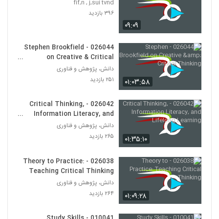
fif,n , j,sui tvnd
030022 - تفکر انتقادی (سری اول)
۳۹۶ بازدید
۴۷۶ بازدید
22
۰۹:۰۹
030023 - تفکر انتقادی (سری اول)
026044 - Stephen Brookfield
۵۷۳ بازدید
on Creative & Critical
23
Thinking
دانش، پژوهش و فناوری
۲۵۱ بازدید
۰۱:۰۳:۵۸
030024 - تفکر انتقادی (سری اول)
۵۲۲ بازدید
24
026042 - Critical Thinking,
Information Literacy, and
030025 - تفکر انتقادی (سری اول)
Lifelong Learning
دانش، پژوهش و فناوری
۴۸۸ بازدید
25
۲۶۵ بازدید
۰۱:۳۵:۱۰
030026 - تفکر انتقادی (سری اول)
026038 - Theory to Practice:
۵۶۳ بازدید
Teaching Critical Thinking
26
دانش، پژوهش و فناوری
۲۶۴ بازدید
۰۱:۰۹:۲۸
030027 - تفکر انتقادی (سری اول)
۵۸۹ بازدید
27
010041 - Study Skills