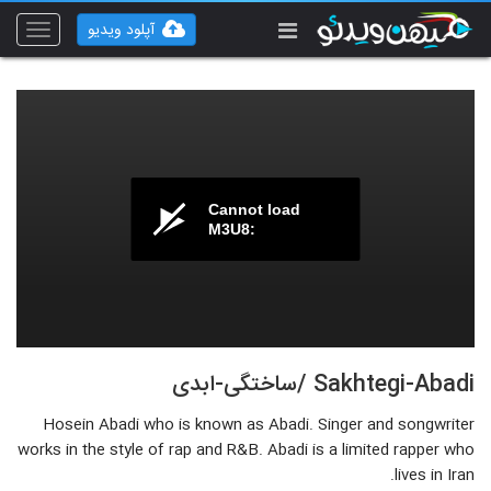
آپلود ویدیو
Toggle
vigation
Cannot load
M3U8:
Sakhtegi-Abadi /ساختگی-ابدی
Hosein Abadi who is known as Abadi. Singer and songwriter
works in the style of rap and R&B. Abadi is a limited rapper who
lives in Iran.