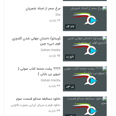
مرغ سحر از استاد شجریان
life
۲۶ بازدید
۰۴:۲۲
(ویدئو) داستان جهانی شدن گلدوزی
قوم «یی» چین
Gahan media
۲۵ بازدید
۰۱:۵۹
???? پشت صحنه کتاب صوتی (
نیروی بی پایان )
Gahan media
۳۲ بازدید
۰۳:۰۱
دانلود مساابقه صداتو قسمت سوم
دانلود فیلم و سریال ایرانی بصورت قانونی
۳۴ بازدید