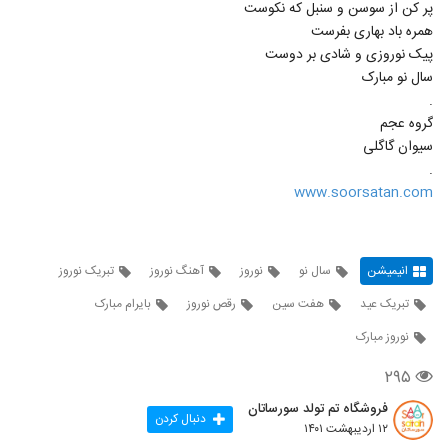
پر کن از سوسن و سنبل که نکوست
همره باد بهاری بفرست
پیک نوروزی و شادی بر دوست
سال نو مبارک
.
گروه عجم
سیوان گاگلی
.
www.soorsatan.com
انیمیشن
سال نو
نوروز
آهنگ نوروز
تبریک نوروز
تبریک عید
هفت سین
رقص نوروز
بایرام مبارک
نوروز مبارک
۲۹۵
فروشگاه تم تولد سورساتان
دنبال کردن
۱۲ اردیبهشت ۱۴۰۱