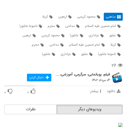
مذهبی
محمود کریمی
اربعین
کربلا
امام حسین علیه السلام
مداحی
محرم
تاسوعا عاشورا
عشق
عزاداری
عاشورا
محمود کریمی
اربعین
کربلا
امام حسین علیه السلام
مداحی
محرم
تاسوعا عاشورا
عشق
عزاداری
عاشورا
۲۶
فیلم، پویانمایی، سرگرمی، آموزشی،....
دنبال کردن
۰۴ مرداد ۱۴۰۲
دانلود
بیشتر
۰
۰
ویدیوهای دیگر
نظرات