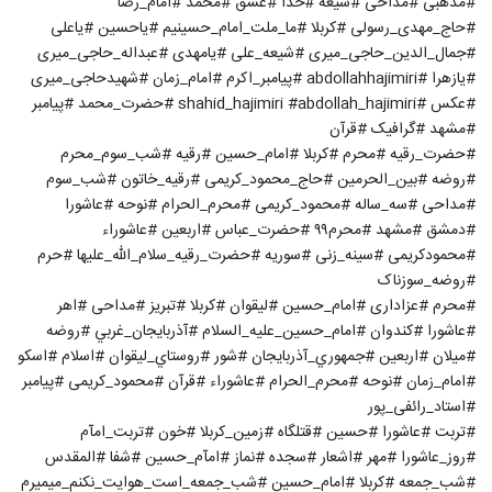
#مذهبی #مداحی #شیعه #خدا #عشق #محمد #امام_رضا
#حاج_مهدی_رسولی #کربلا #ما_ملت_امام_حسینیم #یاحسین #یاعلی
#جمال_الدین_حاجی_میری #شیعه_علی #یامهدی #عبداله_حاجی_میری
#یازهرا #abdollahhajimiri #پیامبر_اکرم #امام_زمان #شهیدحاجی_میری
#عکس #shahid_hajimiri #abdollah_hajimiri #حضرت_محمد #پیامبر
#مشهد #گرافیک #قرآن
#حضرت_رقیه #محرم #کربلا #امام_حسین #رقیه #شب_سوم_محرم
#روضه #بین_الحرمین #حاج_محمود_کریمی #رقیه_خاتون #شب_سوم
#مداحی #سه_ساله #محمود_کریمی #محرم_الحرام #نوحه #عاشورا
#دمشق #مشهد #محرم۹۹ #حضرت_عباس #اربعین #عاشوراء
#محمودکریمی #سینه_زنی #سوریه #حضرت_رقیه_سلام_الله_علیها #حرم
#روضه_سوزناک
#محرم #عزاداری #امام_حسین #لیقوان #کربلا #تبریز #مداحی #اهر
#عاشورا #کندوان #امام_حسین_علیه_السلام #آذربايجان_غربي #روضه
#میلان #اربعین #جمهوري_آذربايجان #شور #روستاي_ليقوان #اسلام #اسکو
#امام_زمان #نوحه #محرم_الحرام #عاشوراء #قرآن #محمود_کریمی #پیامبر
#استاد_رائفی_پور
#تربت #عاشورا #حسین #قتلگاه #زمین_کربلا #خون #تربت_امآم
#روز_عاشورا #مهر #اشعار #سجده #نماز #امآم_حسین #شفا #المقدس
#شب_جمعه #کربلا #امام_حسین #شب_جمعه_است_هوایت_نکنم_میمیرم