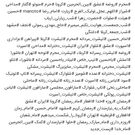
#محرم #روضه #عشق #بین_الحرمین #کرونا #حرم #منوتو #گلناز #مداحی
#شیراز #اللهم_عجل_لولیک_الفرج #زیارت #امام_رضا #manoto #حسین
#هیئت #صلوات #حضرت_زهرا #شب_زیارتی_ارباب
#شب_جمعست_هوایت_نکنم_میمیرم #حاج_مهدی_رسولی #نجف #مشهد
#شب_جمعه_کربلا #دلتنگی
#امام_حسین #تیشرت_مردانه #محرم #تیشرت #کربلا #پیراهن #عزاداری
#اسپورت #عشق #شلوار #ایران #تیشرت_دخترانه #مداحی #اسپرت
#روضه #تیشرت_پسرانه #كربلاء #تیشرت_محرم #نوحه #تهران #عاشورا
#اسلش #ياحسين #تیپ_خاص #لبيك_ياحسين #مردانه #عاشوراء #تتلو
#تیشرت_محرمی #محرم #تیشرت_سایزبزرگ #تیشرت_مشکی
#تیشرت_دخترانه #عمده #شومیز #شلوارک #تیشرت_پسرانه #تاپ #تونیک
#سود #لباس_زنانه #اسپرت #عمده_زنانه #تیشرت_زنانه #ساحلی
#ساحلی_نخی #تاپ_شلوارک #سارافون_مجلسی #سارافون #تیشرت #لباس
#تیشرت_پولکی #تیشرت_خاص #تیشرت_اسپرت
#رمضان #روزه #خدا #افطار #ماه_رمضان #کرونا #ایران #عشق
#کمک_به_نیازمندان #رمضان_كريم #مشهد #امام_حسین #امام_زمان
#افطاری #قرنطینه #تهران #کرونا_را_شکست_میدهیم #ماه_شعبان
#روزه_داری #ماه_مبارک_رمضان #حلوا #نیازمندان #کمک #بین_الحرمین
#ماه_خدا #پست_جدید