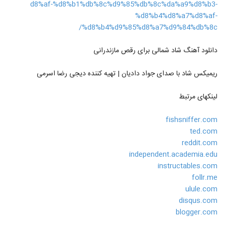
d8%af-%d8%b1%db%8c%d9%85%db%8c%da%a9%d8%b3-
%d8%b4%d8%a7%d8%af-
%d8%b4%d9%85%d8%a7%d9%84%db%8c/
دانلود آهنگ شاد شمالی برای رقص مازندرانی
ریمیکس شاد با صدای جواد دادیان | تهیه کننده دیجی رضا اسرمی
لینکهای مرتبط
fishsniffer.com
ted.com
reddit.com
independent.academia.edu
instructables.com
follr.me
ulule.com
disqus.com
blogger.com