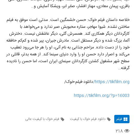
باقری، پیمان معادی، مهناز افشار، صابر ابر، ویشکا آسایش و…
خلاصه داستان فیلم خوک: حسن خشمگین است. مدتی است موفق به فیلم
ساختن نشده. شیوا مهاجر، ستاره محبوبش صبر ندارد و می‌خواهد با
کارگردانان دیگر همکاری کند. همسرش گلی، دیگر عاشقش نیست. دخترش
آلما، بزرگ شده و دیگر مستقل است. مادرش جیران، پیر شده و کم‌کم حافظه
خود را از دست داده. مزاحم جذابی به نام آنی، او را هر جا می‌رود تعقیب
می‌کند و اصرار دارد حسن او را وارد دنیای سینما کند. از همه بدتر، قاتلی در
سطح شهر مشغول کشتن کارگردانان سینمای ایران است، اما حسن را نادیده
گرفته…
https://tikfilm.org/
دانلود-فیلم-خوک/
https://tikfilm.org/?p=16003
فیلم
دانلود فیلم خوک با کیفیت
فیلم خوک با کیفیت عالی
۲۱۸