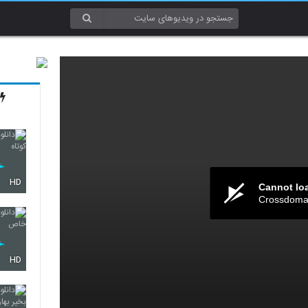
HD
Cannot lo
Crossdomai
HD