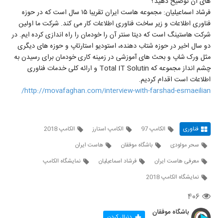
های آن توضیح دهید؟
فرشاد اسماعیلیان: مجموعه هاست ایران تقریبا ۱۵ سال است که در حوزه
فناوری اطلاعات و زیر ساخت فناوری اطلاعات کار می کند. شرکت ما اولین
شرکت هاستینگ است که دیتا سنتر آن را خودمان را راه اندازی کرده ایم. در
دو سال اخیر در حوزه شتاب دهنده، استودیو استارتاپ و حوزه های دیگری
مثل ورک شاپ و بحث های آموزشی در زمینه کاری خودمان برای رسیدن به
چشم انداز مجموعه که Total IT Solutin و ارائه کلی خدمات فناوری
اطلاعات است اقدام کردیم.
http://movafaghan.com/interview-with-farshad-esmaeilian/
فناوری
الکامپ 97
الکامپ استارز
الکامپ 2018
سحر مولودی
باشگاه موفقان
هاست ایران
معرفی هاست ایران
فرشاد اسماعیلیان
نمایشگاه الکامپ
نمایشگاه الکامپ 2018
۴۰۶
باشگاه موفقان
دنبال کردن