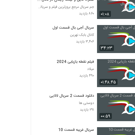
جم سریال GemSerial0@
جم سریال مرجع بروزترین فیلم و سریالها در تلگرام
۰۱:۰۸
۸۶۰ بازدید
سریال آجی بال قسمت اول
کانال بابک نهرین
۳,۴۰۶ بازدید
۳۴:۲۳
فیلم نقطه بازیابی 2024
میلاد
۴۹۰ بازدید
۰۱:۴۸:۴۵
دانلود قسمت 2 سریال لالایی
دوستی ها
۲۹۱ بازدید
۰۰:۵۹
سریال غریبه قسمت 10