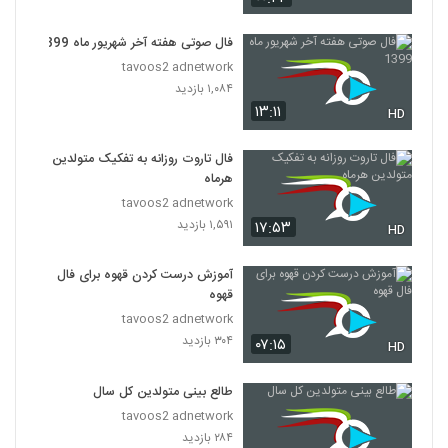
فال صوتی هفته آخر شهریور ماه 1399
tavoos2 adnetwork
۱,۰۸۴ بازدید
۱۳:۱۱
HD
فال تاروت روزانه به تفکیک متولدین
هرماه
tavoos2 adnetwork
۱,۵۹۱ بازدید
۱۷:۵۳
HD
آموزش درست کردن قهوه برای فال
قهوه
tavoos2 adnetwork
۳۰۴ بازدید
۰۷:۱۵
HD
طالع بینی متولدین کل سال
tavoos2 adnetwork
۲۸۴ بازدید