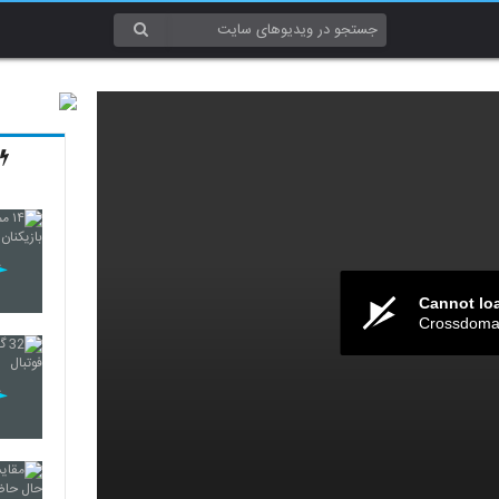
Cannot lo
Crossdomai