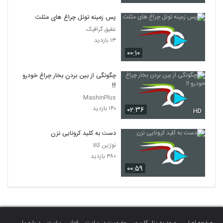
پس زمینه تونل چراغ های مثلث
عقیق گرافیک
۱۳ بازدید
۰۰:۱۰
چگونگی از بین بردن بخار چراغ خودرو
!!
MashinPlus
۱۴۰ بازدید
۰۲:۳۶
HD
دست به کلید کرونایی نزن
نوژین کالا
۳۸۰ بازدید
۰۰:۵۹