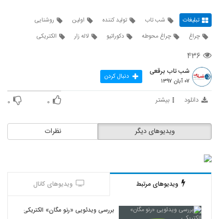
تبلیغات
شب تاب
تولید کننده
اولین
روشنایی
چراغ
چراغ محوطه
دکوراتیو
لاله زار
الکتریکی
۴۳۶
شب تاب برقعی
دنبال کردن
۰۷ آبان ۱۳۹۷
دانلود
بیشتر
۰
۰
ویدیوهای دیگر
نظرات
ویدیوهای مرتبط
ویدیوهای کانال
بررسی ویدئویی «رنو مگان» الکتریکی