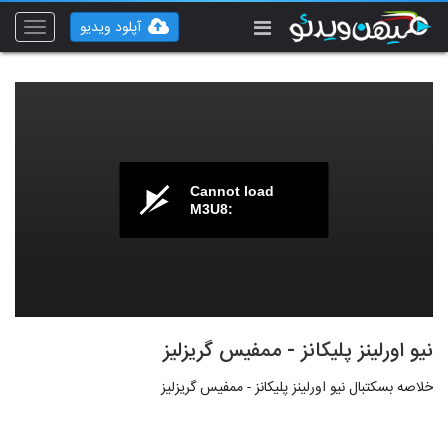
آپلود ویدیو
Toggle
vigation
Cannot load
M3U8:
نیو اورلینز پلیکانز - ممفیس گریزلیز
خلاصه بسکتبال نیو اورلینز پلیکانز - ممفیس گریزلیز