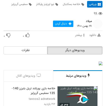
ورزشی
خلاصه بسکتبال
نیو اورلینز پلیکانز
ممفیس گریزلیز
۹۹
میلاد
دنبال کردن
۲۸ بهمن ۱۴۰۰
دانلود
بیشتر
۰
۰
ویدیوهای دیگر
نظرات
ویدیوهای مرتبط
ویدیوهای کانال
خلاصه بازی پورتلند تریل بلیزرز 140-
135 ممفیس گریزلیز
tavoos2 adnetwork
۲۱۲ بازدید
۰۹:۳۴