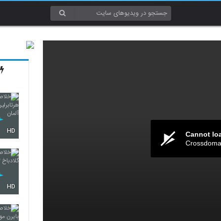
HD
Cannot lo
Crossdomai
HD