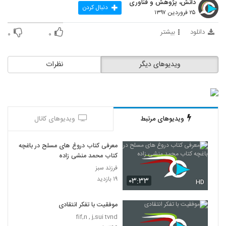
دانش، پژوهش و فناوری
17
دنبال کردن
۲۵ فروردین ۱۳۹۷
030018 - تفکر انتقادی (سری اول)
دانلود
بیشتر
۰
۰
۴۷۶ بازدید
18
ویدیوهای دیگر
نظرات
030019 - تفکر انتقادی (سری اول)
۴۸۵ بازدید
19
030020 - تفکر انتقادی (سری اول)
ویدیوهای مرتبط
ویدیوهای کانال
۴۹۷ بازدید
20
معرفی کتاب دروغ های مسلح در باغچه
030021 - تفکر انتقادی (سری اول)
کتاب محمد منشی زاده
۵۹۴ بازدید
21
فرزند سبز
۱۹ بازدید
۰۳:۳۳
HD
030022 - تفکر انتقادی (سری اول)
۴۷۶ بازدید
موفقیت با تفکر انتقادی
22
fif,n , j,sui tvnd