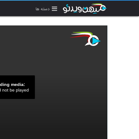
دسته ها
ading media:
d not be played