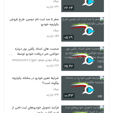
میلاد
۱۳۲ بازدید
۲۶:۲۴
صفر تا صد ثبت نام دومین طرح فروش
یکپارچه خودرو
میلاد
۱۵۹ بازدید
۰۵:۲۹
صحبت های استاد رائفی پور درباره
حواشی خبر دریافت خودرو توسط
نماینده ها - 19 اردیبهشت 1402
وبگاه مهدی موعود (عج) | mahdimouood.ir
۱۸۶ بازدید
۲۵:۴۲
HD
شرایط تغییر خودرو در سامانه یکپارچه
چگونه است؟
میلاد
۱۶۳ بازدید
۰۰:۳۳
HD
فرآیند تحویل خودروهای ثبت نامی از
امروز آغاز می‌شود