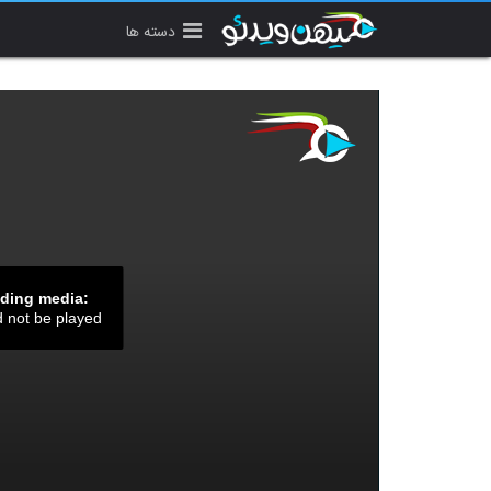
دسته ها
ading media:
d not be played