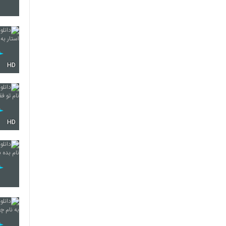
354
HD
355
356
HD
357
358