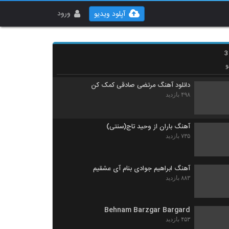
سجاد کریمی آهنگ سکوت عاشقانه
۵۳۵ بازدید
ورود
آپلود ویدیو
آهنگ پدرام پالیز بنام باران
۸۹۵ بازدید
و
دانلود آهنگ مرتضی صادقی کمک کن
۴۹۸ بازدید
آهنگ باران از وحید تاج(سنتی)
۷۳۵ بازدید
آهنگ ابراهیم جوادی بنام آی عشقیم
۸۸۳ بازدید
Behnam Barzgar Bargard
۴۵۳ بازدید