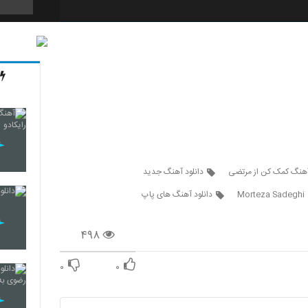
343
344
345
 آهنگ کمک کن از مرتضی
دانلود آهنگ جدید
Morteza Sadeghi
دانلود آهنگ های پاپ
346
۴۹۸
۰
۰
347