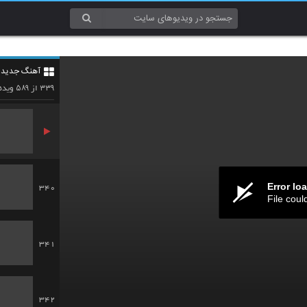
337
آهنگ جدید 3
338
۵۸۹
۳۳۹
از
ویدئ
Error lo
340
File coul
341
342