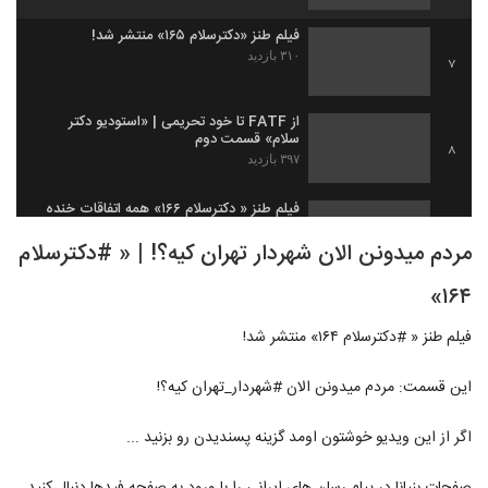
فیلم طنز «دکترسلام ۱۶۵» منتشر شد!
۳۱۰ بازدید
7
از FATF تا خود تحریمی | «استودیو دکتر
سلام» قسمت دوم
8
۳۹۷ بازدید
فیلم طنز « دکترسلام ۱۶۶» همه اتفاقات خنده
دار جام جهانی!
9
مردم میدونن الان شهردار تهران کیه؟! | « #دکترسلام
۳۳۷ بازدید
۱۶۴»
دکتر سلام 167 ؛ رئیس بانک مرکزی استعفا
میده یا نه؟
10
۲۸۹ بازدید
فیلم طنز « #دکترسلام ۱۶۴» منتشر شد!
ماجرای اعتصاب کامیون داران چه بود؟ |
این قسمت: مردم میدونن الان #شهردار_تهران کیه؟!
«استودیو دکتر سلام»
11
۲۶۳ بازدید
اگر از این ویدیو خوشتون اومد گزینه پسندیدن رو بزنید ...
از توچال تا بازار تهران و اعتراضات خرمشهر |
دکترسلام ۱۶۸