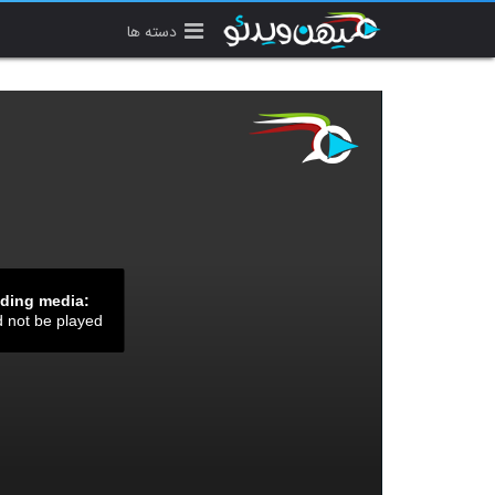
دسته ها
ading media:
d not be played