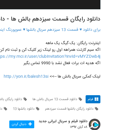
دانلود رایگان قسمت سیزدهم بالش ها - دان
برای دانلود ♥ قسمت 13 سیزدهم سریال بالشها ♥ عموپورنگ اینجا کلیک کنید
اینترنت رایگان: یک گیگ یک ماهه
اگه سیم کارتت همراهه اول رو لینک زیر کلیک کن و ثبت نام کن
tps://my.mci.ir/user/clubInvitation?invId=vMYZDwb4j
اگه هدیه ات برات فعال نشد با 9990 تماس بگیر
لینک کمکی سریال بالش ها -->>
http://yon.ir/balesh13si
فیلم
دانلود قسمت 13 سریال بالش ها
دانلود رایگان بال
دانلود رایگان بالشها قسمت سیزدهم
دانلود بالشها 13
دا
دانلود فیلم و سریال ایرانی جدید
دنبال کردن
۰۸ آبان ۱۳۹۷