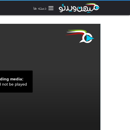
دسته ها
ading media:
d not be played