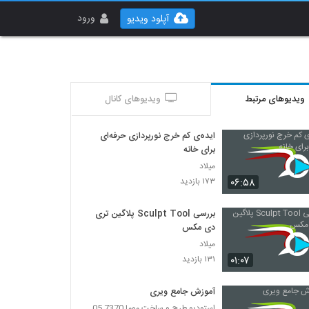
ورود
آپلود ویدیو
ویدیوهای مرتبط
ویدیوهای کانال
ایده‌ی کم خرج نورپردازی حرفه‌ای
برای خانه
میلاد
۰۶:۵۸
۱۷۳ بازدید
بررسی Sculpt Tool پلاگین تری
دی مکس
میلاد
۰۱:۰۷
۱۳۱ بازدید
آموزش جامع ویری
استودیو طرح و ساخت موما 7370 7105-021