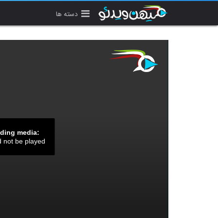
دسته ها
ading media:
d not be played