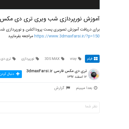
آموزش نورپردازی شب ویری تری دی مکس
برای دریافت آموزش تصویری پست پروداکشن و نورپردازی شب ب
https://www.3dmaxfarsi.ir/?p=150
مراجعه بفرمایید
فیلم
vray
3DS MAX
نورپردازی
تری دی
تری دی مکس فارسی 3dmaxFarsi.ir
دنبال کردن
۱۲ اسفند ۱۳۹۷
بعدا میبینم
گزارش