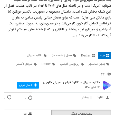
یک مجموعه تلویزیونی درام جنایی و معمایی، ساخته شده توسط شبکه
67
۳۹ بازدید
شوتایم آمریکا است و در فاصله سال‌های ۲۰۰۶ تا ۲۰۱۳ در قالب هشت فصل از
این شبکه پخش شده‌ است. داستان مجموعه با محوریت دکستر مورگان (با
دانلود فصل 8 قسمت 12 سریال دکستر
بازی مایکل سی هال) است که برای بخش جنایی پلیس میامی به عنوان
Dexter با زیرنویس فارسی
68
کارشناس تحلیل آثار خون کار می‌کند و در همان‌سان، به صورت مخفی، یک
۳۹ بازدید
آدم‌کشی زنجیره‌ای نیز می‌باشد و قاتلانی را که از شکاف‌های سیستم قانونی
گریخته‌اند، شکار می‌کند و …
فیلم
Dexter
فصل 8 قسمت 5
دانلود سریال
بدون سانسور
زیرنویس فارسی
Dexter
سریال دکستر
۴۴
دانلود سریال - دانلود فیلم و سریال خارجی
دنبال کردن
۲۲ آبان ۱۴۰۰
دانلود
بیشتر
۰
۰
ویدیوهای دیگر
نظرات