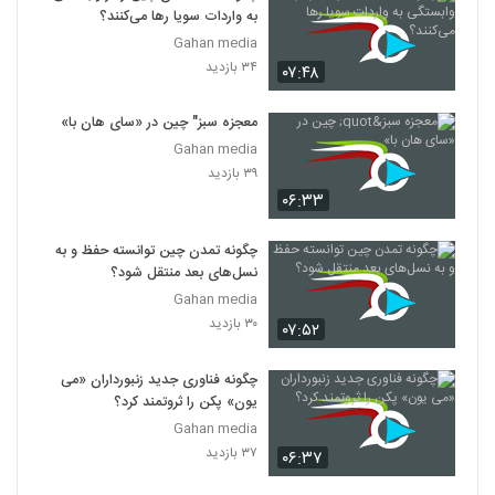
به واردات سویا رها می‌کنند؟
Gahan media
۳۴ بازدید
۰۷:۴۸
معجزه سبز" چین در «سای هان با»
Gahan media
۳۹ بازدید
۰۶:۳۳
چگونه تمدن چین توانسته حفظ و به
نسل‌های بعد منتقل شود؟
Gahan media
۳۰ بازدید
۰۷:۵۲
چگونه فناوری جدید زنبورداران «می
یون» پکن را ثروتمند کرد؟
Gahan media
۳۷ بازدید
۰۶:۳۷