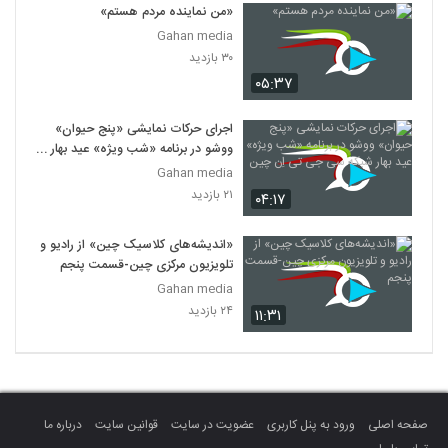
«من نماینده مردم هستم»
Gahan media
۳۰ بازدید
۰۵:۳۷
اجرای حرکات نمایشی «پنج حیوان»
ووشو در برنامه «شب ویژه» عید بهار
شبکه سی جی تی اِن چین
Gahan media
۲۱ بازدید
۰۴:۱۷
«اندیشه‌های کلاسیک چین» از رادیو و
تلویزیون مرکزی چین-قسمت پنجم
Gahan media
۲۴ بازدید
۱۱:۳۱
صفحه اصلی
ورود به پنل کاربری
عضویت در سایت
قوانین سایت
درباره ما