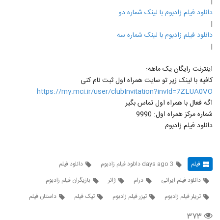
|
دانلود فیلم زادبوم با لینک شماره دو
|
دانلود فیلم زادبوم با لینک شماره سه
|
اینترنت رایگان یک ماهه:
کافیه با لینک زیر تو سایت همراه اول ثبت نام کنی
https://my.mci.ir/user/clubInvitation?invId=7ZLUA0VO
اگه فعال با همراه اول تماس بگیر
شماره مرکز همراه اول: 9990
دانلود فیلم زادبوم
فیلم
3 days ago دانلود فیلم زادبوم
دانلود فیلم
دانلود فیلم ایرانی
درام
ژانر
بازیگران فیلم زادبوم
تریلر فیلم زادبوم
تیزر فیلم زادبوم
تیک فیلم
داستان فیلم
۳۷۳