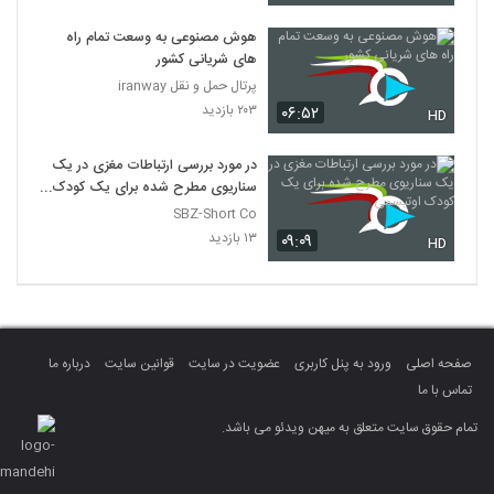
هوش مصنوعی به وسعت تمام راه
های شریانی کشور
پرتال حمل و نقل iranway
۲۰۳ بازدید
۰۶:۵۲
HD
در مورد بررسی ارتباطات مغزی در یک
سناریوی مطرح شده برای یک کودک
اوتیسمی
SBZ-Short Co
۱۳ بازدید
۰۹:۰۹
HD
صفحه اصلی
ورود به پنل کاربری
عضویت در سایت
قوانین سایت
درباره ما
تماس با ما
تمام حقوق سایت متعلق به میهن ویدئو می باشد.