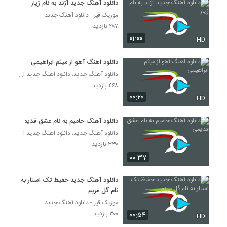
دانلود آهنگ جدید آژند به نام ژیار
دانلود آهنگ سهیل رحمانی یه چی بگم
(Soheil Rahmani Ye Chi Begam)
موزیک قیر - دانلود آهنگ جدبد
60
۳,۵۹۳ بازدید
۲۸۷ بازدید
۰۱:۰۰
HD
Saman Jalili Khoshbakhti
۱,۱۸۳ بازدید
دانلود اهنگ آهو از میثم ابراهیمی
61
دانلود آهنگ جدید، دانلود اهنگ جدید ایرانی
۴۶۸ بازدید
امیرحسین افتخاری آهنگ حال پریشون
۰۰:۲۰
۱,۲۳۹ بازدید
HD
62
دانلود آهنگ حامیم به نام عشق قدیمی
عمران طاهری آهنگ کیفم کوکه
دانلود آهنگ جدید، دانلود اهنگ جدید ایرانی
۹۲۹ بازدید
63
۳۳۰ بازدید
۰۰:۳۷
دانلود آهنگ سهیل جامی ولگرد (Soheil
Jami Velgard)
دانلود آهنگ جدید حفیظ تک استار به
64
۶۷۵ بازدید
نام گل مریم
موزیک قیر - دانلود آهنگ جدبد
Vahid Nasertorabi Az Daste To Ey
۳۰۰ بازدید
۰۰:۵۴
Yar
HD
65
۶۵۶ بازدید