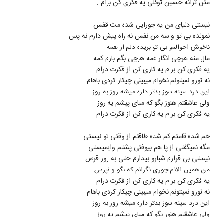
متن ترانه حسین توکلی یه فکری کن برام :
37
نیستی دنیای من یه جورایی شده مث قفس
آهنگ محمدرضا عشریه بنام نامه
نمونده بی تو واسه من نفس نه راه پیش دارم نه پس
۱,۴۱۰ بازدید
38
ناخوش احوالمو بی تو بریده دلم از همه
مال منه هرچی انگار غمه هرچی بگم بازم کمه
آهنگ فرشید ادهمی بنام تسکین
یه فکری کن برام یه کاری کن از فکرت درام
۹۲۱ بازدید
نه تورو نمیتونم نخوام میبینی چیکار کردی باهام
39
این درد سینه سوز بدتر داره میشه روز به روز
ولی عاشقتم هنوز بگو که میای پیشم یه روز
دانلود آهنگ جدید و زیبای حجت خوش
یه فکری کن برام یه کاری کن از فکرت درام
سعادت با نام دلم پیشت گیره
40
۹۹۳ بازدید
خم شده قامتم کم شده طاقتم از وقتی تو نیستی
alireza ghorbani Eshgh Asan
مگه نمیگفتی از پا هم بیوفتی پشتم وایمیستی
Nadarad
نیستی بی قرارم شبارو بیدارم حتی به زور قرص
41
۶۶۷ بازدید
من همین الانم جوری نگرانم که نگو و نپرس
یه فکری کن برام یه کاری کن از فکرت درام
آصف آریا آهنگ چه عجب (رمیکس)
نه تورو نمیتونم نخوام میبینی چیکار کردی باهام
۱,۴۳۹ بازدید
42
این درد سینه سوز بدتر داره میشه روز به روز
ولی عاشقتم هنوز بگو که میای پیشم یه روز