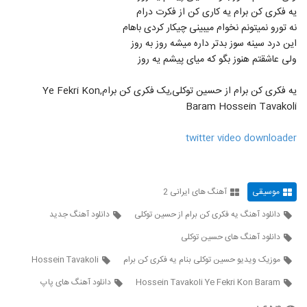
دانلود آهنگ جدید و زیبای امیر عباس گلاب با
یه فکری کن برام یه کاری کن از فکرت درام
نام کودکانه
43
نه تورو نمیتونم نخوام میبینی چیکار کردی باهام
۸۷۶ بازدید
این درد سینه سوز بدتر داره میشه روز به روز
ولی عاشقتم هنوز بگو که میای پیشم یه روز
موزیک زیبای مستم کن از بابک ارجمند
۱,۱۶۵ بازدید
44
یه فکری کن برام از حسین توکلی,یک فکری کن برام,Ye Fekri Kon
Baram Hossein Tavakoli
سجاد حاتمی آهنگ عزیزترینی
۹۳۷ بازدید
45
twitter video downloader
Derayan Toro Mikham
۶۵۰ بازدید
46
موسیقی
آهنگ های ایرانی 2
دانلود آهنگ یه فکری کن برام از حسین توکلی
دانلود آهنگ جدید
آهنگ مهدی غریب بنام حالا حالا
دانلود آهنگ های حسین توکلی
۹۴۰ بازدید
47
موزیک ویدیو حسین توکلی بنام یه فکری کن برام
Hossein Tavakoli
دانلود آهنگ وصال امیری تقدیر
Hossein Tavakoli Ye Fekri Kon Baram
دانلود آهنگ های پاپ
۱,۷۱۶ بازدید
48