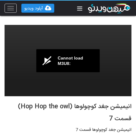
آپلود ویدیو
Toggle
vigation
Cannot load
M3U8:
انیمیشن جغد کوچولوها (Hop Hop the owl)
قسمت 7
انیمیشن جغد کوچولوها قسمت 7