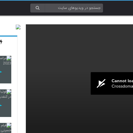
Cannot lo
Crossdomai