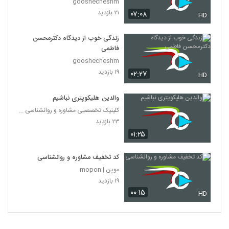
gooshecheshm
۲۱ بازدید
۰۷:۰۸
HD
زندگی خوب از دیدگاه دکترمحسن
فاطمی
gooshecheshm
۱۹ بازدید
۰۲:۲۷
HD
والدین هلیکوپتری نباشیم
کلینیک تخصصیی مشاوره و روانشناسی خانواده ایرانی
۲۳ بازدید
۰۱:۲۵
کد تخفیف مشاوره و روانشناسی
موپن | mopon
۱۹ بازدید
۰۰:۱۵
HD