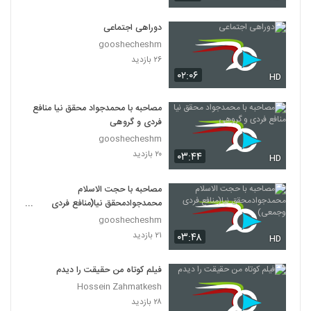
دوراهی اجتماعی
gooshecheshm
۲۶ بازدید
۰۲:۰۶
HD
مصاحبه با محمدجواد محقق نیا منافع
فردی و گروهی
gooshecheshm
۲۰ بازدید
۰۳:۴۴
HD
مصاحبه با حجت الاسلام
محمدجوادمحقق نیا(منافع فردی
وجمعی)
gooshecheshm
۲۱ بازدید
۰۳:۴۸
HD
فیلم کوتاه من حقیقت را دیدم
Hossein Zahmatkesh
۲۸ بازدید