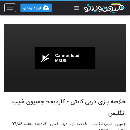
آپلود ویدیو
Toggle
vigation
Cannot load
M3U8:
خلاصه بازی دربی کانتی - کاردیف؛ چمپیون شیپ
انگلیس
چمپیون شیپ انگلیس - خلاصه بازی دربی کانتی - کاردیف - هفته 07/46 -