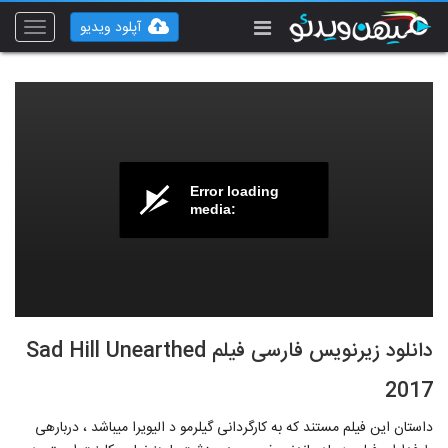
آپلود ویدیو
Toggle
vigation
Error loading
media:
دانلود زیرنویس فارسی فیلم Sad Hill Unearthed
2017
داستان این فیلم مستند که به کارگردانی گیلرمو د الیویرا می‎باشد ، درباره‎ی