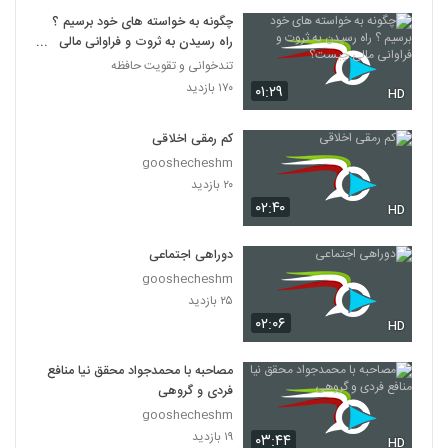
چگونه به خواسته های خود برسیم ؟
راه رسیدن به ثروت و فراوانی مالی
چیست؟
تندخوانی و تقویت حافظه
۱۷۰ بازدید
۰۱:۲۹
HD
کم رمقی اخلاقی
gooshecheshm
۲۰ بازدید
۰۲:۴۰
HD
دوراهی اجتماعی
gooshecheshm
۲۵ بازدید
۰۲:۰۶
HD
مصاحبه با محمدجواد محقق نیا منافع
فردی و گروهی
gooshecheshm
۱۹ بازدید
۰۳:۴۴
HD