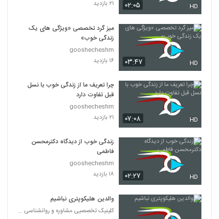
۲۱ بازدید
۰۲:۰۵
HD
میز گرد تخصصی «ویژگی های یک
زندگی خوب»
gooshecheshm
۱۶ بازدید
۰۳:۴۷
HD
چرا تعریف ما از زندگی خوب با نسل
قبل تفاوت دارد
gooshecheshm
۲۱ بازدید
۰۷:۰۸
HD
زندگی خوب از دیدگاه دکترمحسن
فاطمی
gooshecheshm
۱۸ بازدید
۰۲:۲۷
HD
والدین هلیکوپتری نباشیم
کلینیک تخصصیی مشاوره و روانشناسی خانواده ایرانی