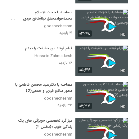
مصاحبه با حجت الاسلام
محمدجوادمحقق نیا(منافع فردی
وجمعی)
gooshecheshm
۲۱ بازدید
۰۳:۴۸
HD
فیلم کوتاه من حقیقت را دیدم
Hossein Zahmatkesh
۲۸ بازدید
۰۵:۳۶
HD
مصاحبه با دکترسید محسن فاطمی با
محور منافع فردی و جمعی(2)
gooshecheshm
۳۳ بازدید
۰۲:۳۷
HD
میز گرد تخصصی «ویژگی های یک
زندگی خوب»(بخش ۲)
gooshecheshm