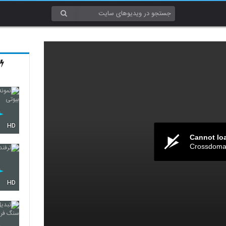
HD
Cannot lo
Crossdomai
HD