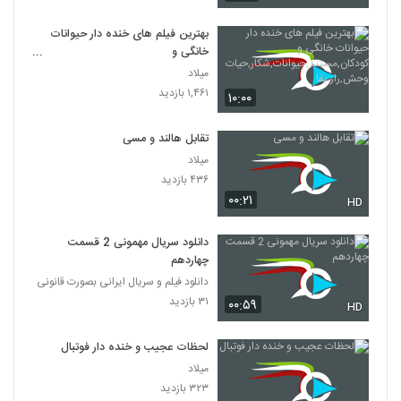
بهترین فیلم های خنده دار حیوانات
خانگی و
کودکان,مستند,حیوانات,شکار,حیات
میلاد
وحش,راز بقا
۱,۴۶۱ بازدید
۱۰:۰۰
تقابل هالند و مسی
میلاد
۴۳۶ بازدید
۰۰:۲۱
HD
دانلود سریال مهمونی 2 قسمت
چهاردهم
دانلود فیلم و سریال ایرانی بصورت قانونی
۳۱ بازدید
۰۰:۵۹
HD
لحظات عجیب و خنده دار فوتبال
میلاد
۳۲۳ بازدید