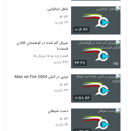
شغل ایتالیایی
حق پو
۲۳ بازدید
۰۱:۱۶:۴۶
سریال گم شده در کوهستان کانلان
قسمت۱
فیلم و ویدیو ها سریال ها
۴۴۹ بازدید
۴۴:۴۷
HD
مردی در آتش Man on Fire 2004
حق پو
۳۳ بازدید
۰۱:۵۸:۵۲
دست شیطان
حق پو
۲۵ بازدید