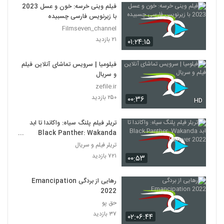
فیلم وینی خرسه: خون و عسل 2023
با زیرنویس فارسی چسبیده
Filmseven_channel
۲۱ بازدید
۰۱:۲۴:۱۵
فیلومیا | سرویس تماشای آنلاین فیلم
و سریال
zefile.ir
۲۵۰ بازدید
۰۰:۳۶
HD
تریلر فیلم پلنگ سیاه: واکاندا تا ابد
Black Panther: Wakanda
Forever 2022
تریلر فیلم و سریال
۷۲۱ بازدید
۰۰:۵۳
رهایی از بردگی Emancipation
2022
حق پو
۳۷ بازدید
۰۲:۰۶:۴۴