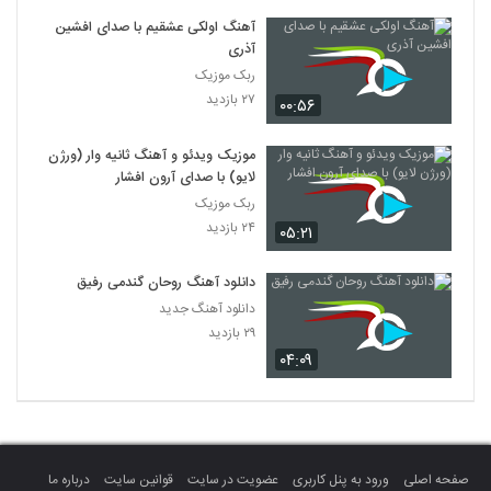
آهنگ اولکی عشقیم با صدای افشین
آذری
ربک موزیک
۲۷ بازدید
۰۰:۵۶
موزیک ویدئو و آهنگ ثانیه وار (ورژن
لایو) با صدای آرون افشار
ربک موزیک
۲۴ بازدید
۰۵:۲۱
دانلود آهنگ روحان گندمی رفیق
دانلود آهنگ جدید
۲۹ بازدید
۰۴:۰۹
صفحه اصلی
ورود به پنل کاربری
عضویت در سایت
قوانین سایت
درباره ما