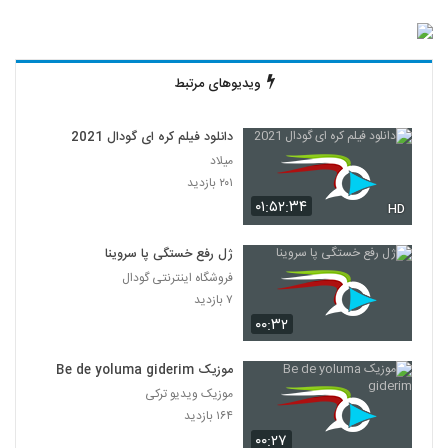
ویدیوهای مرتبط
دانلود فیلم کره ای گودال 2021
میلاد
۲۰۱ بازدید
۰۱:۵۲:۳۴
HD
ژل رفع خستگی پا سروینا
فروشگاه اینترنتی گودال
۷ بازدید
۰۰:۳۲
موزیک Be de yoluma giderim
موزیک ویدیو ترکی
۱۶۴ بازدید
۰۰:۲۷