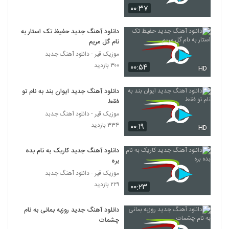
آهنگ بد نشو از محمد چناری(پاپ)
۰۰:۳۷
۷۷۱ بازدید
102
دانلود آهنگ جدید حفیظ تک استار به
نام گل مریم
دانلود آهنگ تریپل بند مال منی
موزیک قیر - دانلود آهنگ جدبد
۲,۱۹۸ بازدید
103
۳۰۰ بازدید
۰۰:۵۴
HD
آهنگ سالار (جدید) بنام دستامو ول نکن
دانلود آهنگ جدید ایوان بند به نام تو
۱,۱۰۴ بازدید
فقط
104
موزیک قیر - دانلود آهنگ جدبد
۳۳۴ بازدید
۰۰:۱۹
HD
دانلود آهنگ محمدرضا هدایتی من دیوانه
نیستم
105
۱,۰۳۹ بازدید
دانلود آهنگ جدید کاریک به نام بده
بره
موزیک زیبای عاشق شدن از محسن ابراهیم
موزیک قیر - دانلود آهنگ جدبد
زاده
106
۲۲۹ بازدید
۰۰:۲۳
۳,۶۳۸ بازدید
Iman Ghiasi Tab Tond
دانلود آهنگ جدید روزبه بمانی به نام
چشمات
۷۲۴ بازدید
107