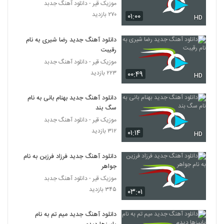
موزیک قیر - دانلود آهنگ جدبد
۲۷۰ بازدید
۰۱:۰۰
HD
دانلود آهنگ جدید و زیبای سینا سرلک با نام
چشمای آبی
108
۱,۲۹۹ بازدید
دانلود آهنگ جدید رضا شیری به نام
رقیبت
دانلود آهنگ جدید و زیبای کاوه یغمایی با نام
موزیک قیر - دانلود آهنگ جدبد
جاده (رمیکس)
۲۲۳ بازدید
۰۰:۴۹
109
HD
۸۶۶ بازدید
دانلود آهنگ جدید بهنام بانی به نام
دانلود آهنگ سجاد حاتمی دلبر جذاب (Sajad
Hatami Delbar Jazab)
سگ بند
110
۹۸۷ بازدید
موزیک قیر - دانلود آهنگ جدبد
۳۱۲ بازدید
۰۱:۱۴
HD
آهنگ آره آره از محمد رستمی(پاپ)
۹۵۲ بازدید
111
دانلود آهنگ جدید فرزاد فرزین به نام
جواهر
موزیک قیر - دانلود آهنگ جدبد
موزیک زیبای پاکت نامه از سپهر خلسه
۳۴۵ بازدید
۲,۰۹۳ بازدید
۰۳:۰۱
112
دانلود آهنگ جدید میم تم به نام
Meysam Ebrahimi Bighararam