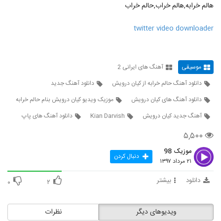
دانلود آهنگ مرتضی سرمدی امیدمو نگیر
هالم خرابه,هالم خراب,حالم خراب
(Morteza Sarmadi Omidamo Nagir)
85
۲,۱۰۹ بازدید
twitter video downloader
دانلود آهنگ رفتی که برگردی از عماد حامدی به
همراه متن ترانه
86
۴,۴۱۶ بازدید
موسیقی
آهنگ های ایرانی 2
آهنگ ادوارد بنام کی به جز تو
دانلود آهنگ حالم خرابه از کیان درویش
دانلود آهنگ جدید
۱,۶۸۱ بازدید
87
دانلود آهنگ های کیان درویش
موزیک ویدیو کیان درویش بنام حالم خرابه
آهنگ جدید کیان درویش
Kian Darvish
دانلود آهنگ های پاپ
آهنگ دریای عشق از فرزین فروزان(پاپ)
۸۹۶ بازدید
۵,۵۰۰
88
موزیک 98
دنبال کردن
دانلود آهنگ نفس از احمدرضا شهریاری
۲۱ مرداد ۱۳۹۷
۱,۱۲۳ بازدید
89
دانلود
بیشتر
۰
۲
آهنگ ریحان از امیررضا پرهیزکاری(پاپ)
۷۵۱ بازدید
ویدیوهای دیگر
نظرات
90