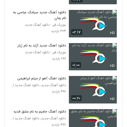
Neshati Divoone)
96
۱,۰۱۰ بازدید
دانلود آهنگ جدید سیامک عباسی به
نام زمان
آهنگ ماه از علی مولایی(پاپ)
۸۶۰ بازدید
موزیک قیر - دانلود آهنگ جدبد
97
۳۲۴ بازدید
۰۲:۱۷
HD
دانلود آهنگ جدید و زیبای بهزاد پکس با نام
بگم از چی برات
دانلود آهنگ جدید آژند به نام ژیار
98
۱,۱۸۲ بازدید
موزیک قیر - دانلود آهنگ جدبد
۲۸۷ بازدید
Armin Nosrati Baghalet Mikonam
۰۱:۰۰
HD
۱,۳۳۲ بازدید
99
دانلود اهنگ آهو از میثم ابراهیمی
دانلود آهنگ جدید، دانلود اهنگ جدید ایرانی
دانلود آهنگ دیدی آخر رفت از آرین یاری به
همراه متن ترانه
۴۶۸ بازدید
100
۱,۲۸۶ بازدید
۰۰:۲۰
HD
آهنگ علی پارسا بنام بمون واسم
دانلود آهنگ حامیم به نام عشق قدیمی
۴,۹۹۸ بازدید
101
دانلود آهنگ جدید، دانلود اهنگ جدید ایرانی
۳۳۰ بازدید