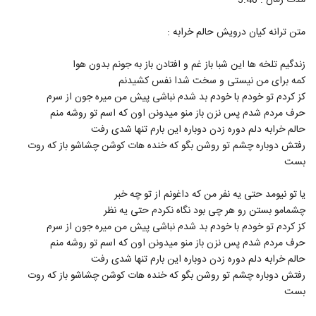
مدت زمان : 3:40
79
متن ترانه کیان درویش حالم خرابه :
دانلود آهنگ آروم آروم از سیاوش قمصری
۱,۰۳۹ بازدید
80
زندگیم تلخه ها این شبا باز غم و افتادن باز به جونم بدون هوا
کمه برای من نیستی و سخت شدا نفس کشیدنم
کز کردم تو خودم با خودم بد شدم نباشی پیش من میره جون از سرم
آهنگ تب تند از هوتن هنرمند(پاپ)
حرف مردم شدم پس نزن باز منو میدونن اون که اسم تو روشه منم
۹۷۹ بازدید
81
حالم خرابه دلم دوره زدن دوباره این بارم تنها شدی رفت
رفتش دوباره چشم تو روشن بگو که خنده هات کوشن چشاشو باز که روت
دانلود آهنگ محسن لرستانی بی کس
بست
(Mohsen Lorestani Bi Kas)
82
۵,۰۷۲ بازدید
یا تو نیومد حتی یه نفر من که داغونم از تو چه خبر
چشمامو بستن رو هر چی بود نگاه نکردم حتی یه نظر
موزیک زیبای همه چی هست از سهراب ام جی
۱,۵۰۹ بازدید
کز کردم تو خودم با خودم بد شدم نباشی پیش من میره جون از سرم
83
حرف مردم شدم پس نزن باز منو میدونن اون که اسم تو روشه منم
حالم خرابه دلم دوره زدن دوباره این بارم تنها شدی رفت
آهنگ شهر حسود از علی زند وکیلی(سنتی)
رفتش دوباره چشم تو روشن بگو که خنده هات کوشن چشاشو باز که روت
۱,۹۱۱ بازدید
84
بست