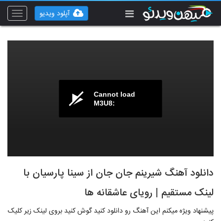
آپلود ویدیو
Toggle
vigation
Cannot load
M3U8:
دانلود آهنگ شیرینم جان جان از سینا پارسیان با
لینک مستقیم | رویای عاشقانه ها
پیشنهاد ویژه میکنم این آهنگ رو دانلود کنید گوش کنید بروی لینک زیر کلیک