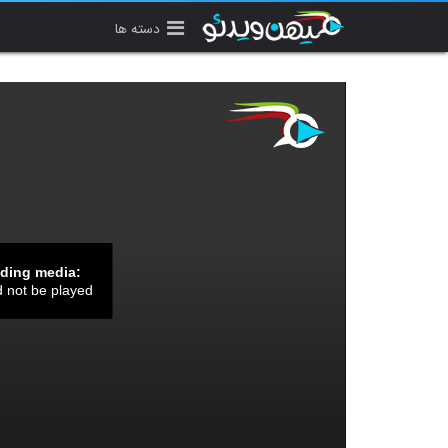
دسته ها
ading media:
d not be played