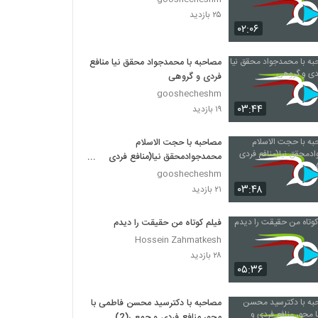
۲۵ بازدید
۰۲:۰۶
مصاحبه با محمدجواد محقق نیا منافع
فردی و گروهی
gooshecheshm
۰۳:۴۴
۱۹ بازدید
مصاحبه با حجت الاسلام
محمدجوادمحقق نیا(منافع فردی
وجمعی)
gooshecheshm
۰۳:۴۸
۲۱ بازدید
فیلم کوتاه من حقیقت را دیدم
Hossein Zahmatkesh
۲۸ بازدید
۰۵:۳۶
مصاحبه با دکترسید محسن فاطمی با
محور منافع فردی و جمعی(2)