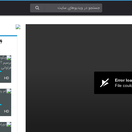
HD
Error lo
File coul
HD