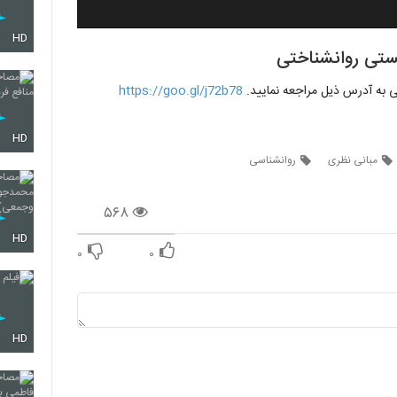
HD
یستی روانشناختی
ی به آدرس ذیل مراجعه نمایید.
https://goo.gl/j72b78
HD
مبانی نظری
روانشناسی
۵۶۸
HD
۰
۰
HD