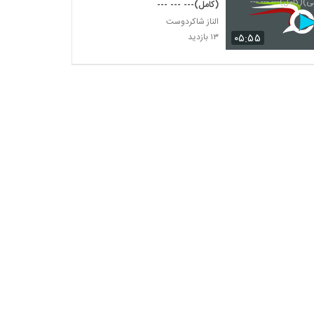
(کامل)--- --- ---
الناز شاکردوست
۰۵:۵۵
۱۳ بازدید