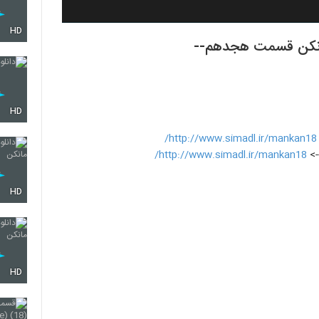
HD
HD
http://www.simadl.ir/mankan18/
->
http://www.simadl.ir/mankan18/
HD
HD