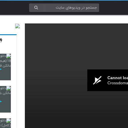
Cannot lo
Crossdomai