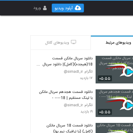
ورود
آپلود ویدیو
ویدیوهای مرتبط
ویدیوهای کانال
دانلود سریال مانکن قسمت
18(هیجده)(کامل)| دانلود سریال
مانکن قسمت هجدهم- --
تلگرام: simadl_ir@
۰۵:۵۵
۱۷ بازدید
دانلود قسمت هجدهم سریال مانکن
با لینک مستقیم | 18---- -
تلگرام: simadl_ir@
۰۵:۵۵
۱۹ بازدید
دانلود قسمت 18 سریال مانکن
(کامل) (با ترافیک نیم بها)