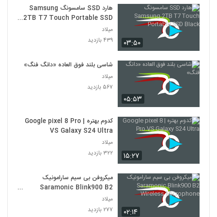
هارد SSD سامسونگ Samsung
2TB T7 Touch Portable SSD
Black
میلاد
۴۳۹ بازدید
۰۳:۵۰
شاسی بلند فوق العاده «دانگ فنگ»
میلاد
۵۶۷ بازدید
۰۵:۵۳
کدوم بهتره | Google pixel 8 Pro
VS Galaxy S24 Ultra
میلاد
۳۲۲ بازدید
۱۵:۲۷
میکروفن بی سیم سارامونیک
Saramonic Blink900 B2
Wireless Microphone
میلاد
۲۷۷ بازدید
۰۲:۱۴