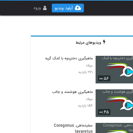
ورود
آپلود ویدیو
ویدیوهای مرتبط
ماهیگیری دختربچه با کمک گربه
میلاد
۲۷۱ بازدید
۰۰:۵۶
ماهیگیری هوشمند و جالب
میلاد
۱۵۶ بازدید
۰۰:۴۵
سفیدماهی: Coregonus
lavaretus