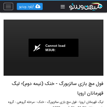
آپلود ویدیو
Toggle
vigation
Cannot load
M3U8:
فول مچ بازی سالزبورگ - خنک (نیمه دوم)؛ لیگ
قهرمانان اروپا
لیگ قهرمانان اروپا - فول مچ بازی سالزبورگ - خنک - مرحله گروهی - گروه