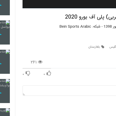
) پلی آف یورو 2020
گلیس
بلغارستان
۲۶۱
۰
۰