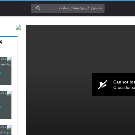
Cannot lo
Crossdomai