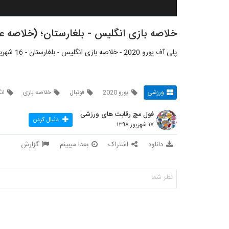
خلاصه بازی انگلیس - بلغارستان؛ (خلاصه عربی
پلی آف یورو 2020 - خلاصه بازی انگلیس - بلغارستان - 16 شهریور 1398 - شبکه: Bein Sports Arabic
ورزشی
یورو 2020
فوتبال
خلاصه بازی
ان
فول مچ رقابت های ورزشی
دنبال کردن
۱۷ شهریور ۱۳۹۸
دانلود
اشتراک
بعدا میبینم
گزارش