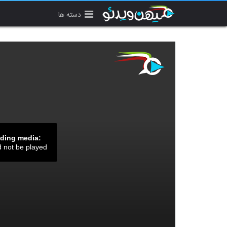
دسته ها
ading media:
d not be played