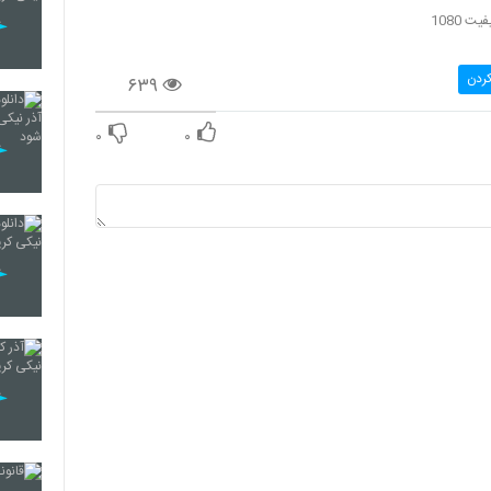
ت 1080
کردن
۶۳۹
۰
۰