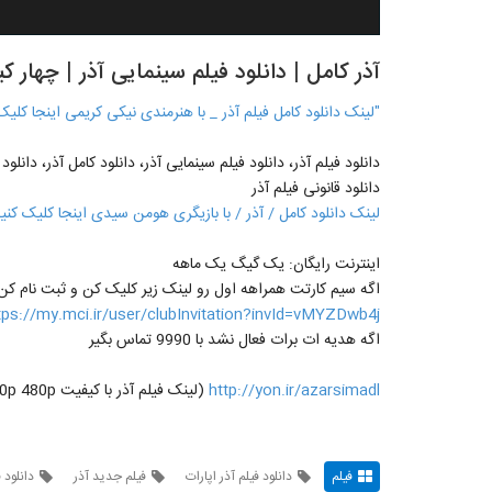
آذر کامل | دانلود فیلم سینمایی آذر | چهار
"لینک دانلود کامل فیلم آذر _ با هنرمندی نیکی کریمی اینجا کلیک
دانلود فیلم آذر، دانلود فیلم سینمایی آذر، دانلود کامل آذر، دانلود 
دانلود قانونی فیلم آذر
لینک دانلود کامل / آذر / با بازیگری هومن سیدی اینجا کلیک کنی
اینترنت رایگان: یک گیگ یک ماهه
اگه سیم کارتت همراهه اول رو لینک زیر کلیک کن و ثبت نام کن
tps://my.mci.ir/user/clubInvitation?invId=vMYZDwb4j
اگه هدیه ات برات فعال نشد با 9990 تماس بگیر
http://yon.ir/azarsimadl
(لینک فیلم آذر با کیفیت p720p , 4k 720p 1080p 480p)
فیلم
دانلود فیلم آذر اپارات
فیلم جدید آذر
دانلود 