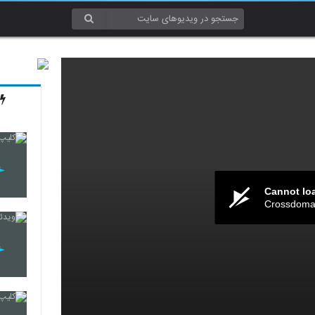
Cannot lo
Crossdomai