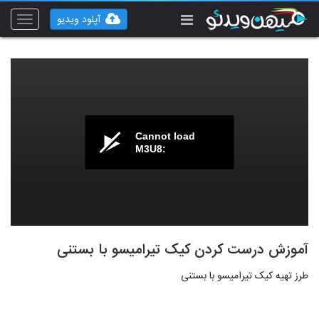
آپلود ویدیو
Toggle
vigation
Cannot load
M3U8:
آموزش درست کردن کیک تیرامیسو با بستنی
طرز تهیه کیک تیرامیسو با بستنی