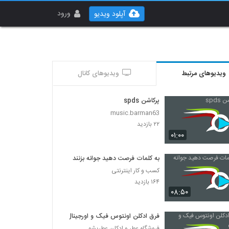
ورود
آپلود ویدیو
ویدیوهای مرتبط
ویدیوهای کانال
پرکاشن spds
music.barman63
۲۲ بازدید
۰۱:۰۰
به کلمات فرصت دهید جوانه بزنند
کسب و کار اینترنتی
۱۶۴ بازدید
۰۸:۵۰
فرق ادکلن اونتوس فیک و اورجینال
فروشگاه عطر و ادکلن عطریشو