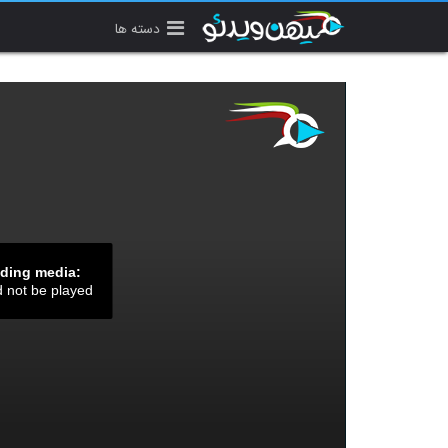
دسته ها
ading media:
d not be played