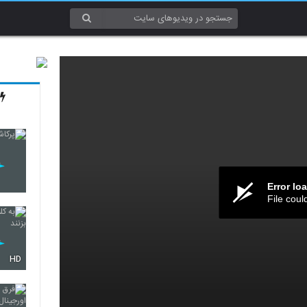
Error lo
File coul
HD